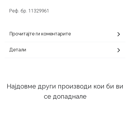
Реф. бр. 11329961
Прочитајте ги коментарите
Детали
Најдовме други производи кои би ви
се допаднале