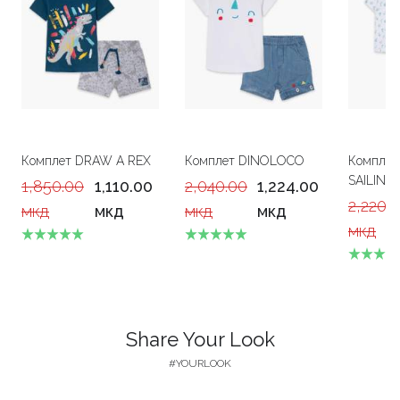
Комплет DRAW A REX
Комплет DINOLOCO
Компле
SAILING
1,850.00
1,110.00
2,040.00
1,224.00
2,220.
мкд
мкд
мкд
мкд
мкд
Share Your Look
#YOURLOOK