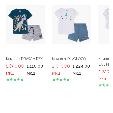
Комплет DRAW A REX
Комплет DINOLOCO
Компле
SAILING
1,850.00
1,110.00
2,040.00
1,224.00
2,220.
мкд
мкд
мкд
мкд
мкд